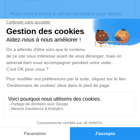
Nous vous invitons à utiliser cet espace pour laisser
vos condoléances, partager des photos souvenirs, une
anecdote ou exprimer vos pensées à travers des
poèmes ou des textes. Cet endroit est un lieu
d'expression dédié à honorer la mémoire d’Alain BRU.
Un service de plantation d’arbre hommage est
disponible ici
.
Je rends hommage
Cérémonie civile
lundi 16 février 2026 à 15h30
Crématorium d'Amiens
1
Avenue François Mitterrand
80000 Amiens
Faire-part
Hommages