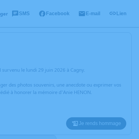
ager
SMS
Facebook
E-mail
Lien
survenu le lundi 29 juin 2026 à Cagny.
rtager des photos souvenirs, une anecdote ou exprimer vos
n dédié à honorer la mémoire d’Anie HENON.
Je rends hommage