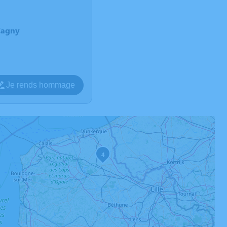
Cagny
Je rends hommage
4