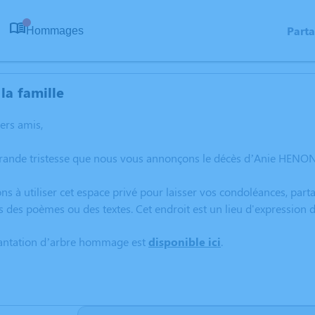
Part
Hommages
0
la famille
hers amis,
grande tristesse que nous vous annonçons le décès d’Anie HENON 
ns à utiliser cet espace privé pour laisser vos condoléances, pa
s des poèmes ou des textes. Cet endroit est un lieu d'expressio
lantation d’arbre hommage est
disponible ici
.