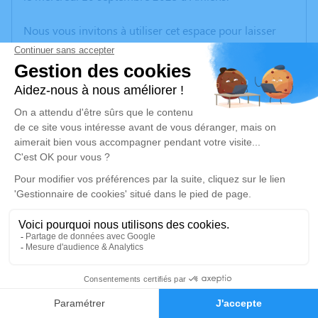
Nous vous invitons à utiliser cet espace pour laisser
vos condoléances, partager des photos souvenirs, une
anecdote ou exprimer vos pensées à travers des
poèmes ou des textes. Cet endroit est un lieu
d'expression dédié à honorer la mémoire de
Christophe CRAPART.
Un service de plantation d’arbre hommage est
disponible ici
.
Je rends hommage
Cérémonie religieuse
mercredi 17 septembre 2025 à 11h00
1
Cathédrale Notre Dame d'Amiens
Place Notre-Dame
Faire-part
Hommages
80000 Amiens