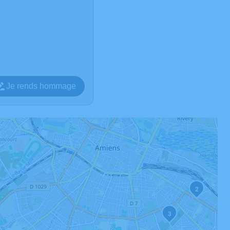
Je rends hommage
2
3