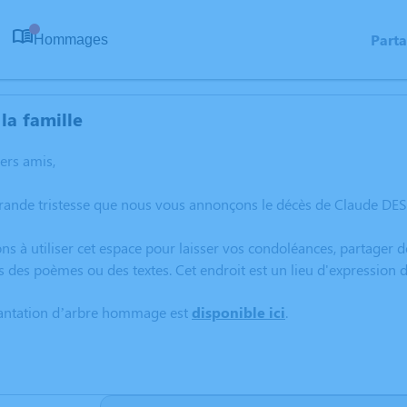
Part
Hommages
0
la famille
hers amis,
grande tristesse que nous vous annonçons le décès de Claude D
ns à utiliser cet espace pour laisser vos condoléances, partager
s des poèmes ou des textes. Cet endroit est un lieu d'expressi
lantation d’arbre hommage est
disponible ici
.