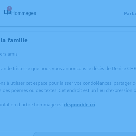
3
Part
Hommages
la famille
hers amis,
grande tristesse que nous vous annonçons le décès de Denise CH
ns à utiliser cet espace pour laisser vos condoléances, partager
s des poèmes ou des textes. Cet endroit est un lieu d'expressio
lantation d’arbre hommage est
disponible ici
.