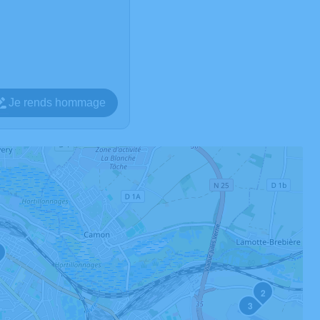
Je rends hommage
2
3