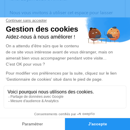
Nous vous invitons à utiliser cet espace pour laisser
vos condoléances, partager des photos souvenirs, une
anecdote ou exprimer vos pensées à travers des
poèmes ou des textes. Cet endroit est un lieu
d'expression dédié à honorer la mémoire de Denise
GODART.
Un service de plantation d’arbre hommage est
disponible ici
.
Je rends hommage
Cérémonie civile
mercredi 01 juillet 2026 à 10h30
2
Crématorium d'Amiens
Avenue François Mitterrand
Faire-part
Hommages
80000 Amiens