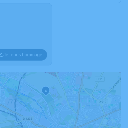
Je rends hommage
4