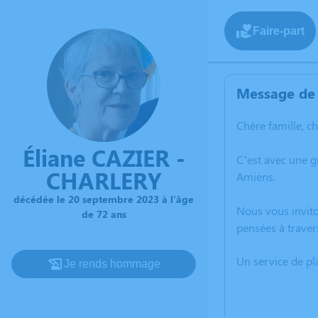
Faire-part
Message de 
Chère famille, c
Éliane CAZIER -
C’est avec une 
CHARLERY
Amiens.
décédée le 20 septembre 2023 à l'âge
Nous vous invito
de 72 ans
pensées à traver
Un service de p
Je rends hommage