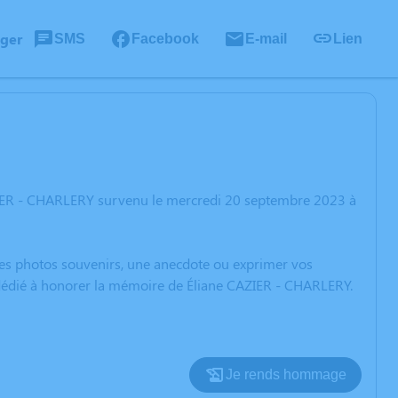
ager
SMS
Facebook
E-mail
Lien
ZIER - CHARLERY survenu le mercredi 20 septembre 2023 à
 des photos souvenirs, une anecdote ou exprimer vos
n dédié à honorer la mémoire de Éliane CAZIER - CHARLERY.
Je rends hommage