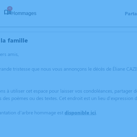
41
Part
Hommages
la famille
hers amis,
grande tristesse que nous vous annonçons le décès de Éliane CA
ns à utiliser cet espace pour laisser vos condoléances, partager
s des poèmes ou des textes. Cet endroit est un lieu d'expressio
lantation d’arbre hommage est
disponible ici
.