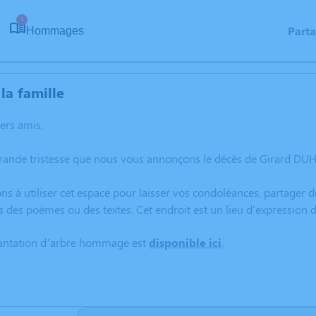
1
Part
Hommages
la famille
hers amis,
grande tristesse que nous vous annonçons le décès de Girard DU
ns à utiliser cet espace pour laisser vos condoléances, partager
s des poèmes ou des textes. Cet endroit est un lieu d'expressio
lantation d’arbre hommage est
disponible ici
.