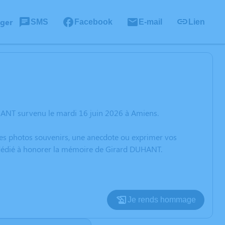
ager
SMS
Facebook
E-mail
Lien
HANT survenu le mardi 16 juin 2026 à Amiens.
 des photos souvenirs, une anecdote ou exprimer vos
n dédié à honorer la mémoire de Girard DUHANT.
Je rends hommage