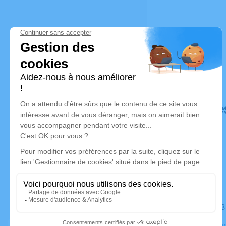
Déroulé de
Le mardi 2
Crématorium