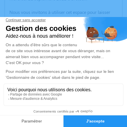
Nous vous invitons à utiliser cet espace pour laisser
vos condoléances, partager des photos souvenirs, une
anecdote ou exprimer vos pensées à travers des
poèmes ou des textes. Cet endroit est un lieu
d'expression dédié à honorer la mémoire de Gisèle
BRIDENNE.
Un service de plantation d’arbre hommage est
disponible ici
.
Je rends hommage
Cérémonie religieuse
mercredi 28 septembre 2022 à 14h00
22
Église Saint Acheul d'Amiens
50 chaussée Jules Ferry - Amiens
Faire-part
Hommages
80000 Amiens