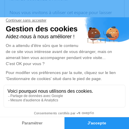
Nous vous invitons à utiliser cet espace pour laisser
vos condoléances, partager des photos souvenirs, une
anecdote ou exprimer vos pensées à travers des
poèmes ou des textes. Cet endroit est un lieu
d'expression dédié à honorer la mémoire de Jeannine
LECLERCQ.
Un service de plantation d’arbre hommage est
disponible ici
.
Je rends hommage
Cérémonie civile
mercredi 31 août 2022 à 15h00
1
Cimetière Saint-Acheul Nouveau d'Amiens
Rue de la 3ème Division d'Infanterie Amiens
Faire-part
Hommages
80090 Amiens