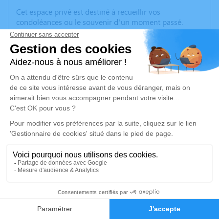
Cet espace privé est destiné à recueillir vos
condoléances ou le souvenir d’un moment passé.
Merci pour vos pensées.
Un service de plantation d’arbre hommage est
disponible ici
.
Je rends hommage
Cérémonie religieuse
mercredi 07 février 2024 à 10h00
Église Saint-Jacques d'Amiens
8 Rue Saint-Jacques
2
80000 Amiens
Faire-part
Hommages