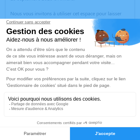
Nous vous invitons à utiliser cet espace pour laisser
vos condoléances, partager des photos souvenirs, une
anecdote ou exprimer vos pensées à travers des
poèmes ou des textes. Cet endroit est un lieu
d'expression dédié à honorer la mémoire de Ludovic
JUMEL.
Un service de plantation d’arbre hommage est
disponible ici
.
Je rends hommage
Cérémonie civile
vendredi 19 septembre 2025 à 13h30
17
Crématorium d'Amiens
Avenue François Mitterrand
Faire-part
Hommages
80000 Amiens