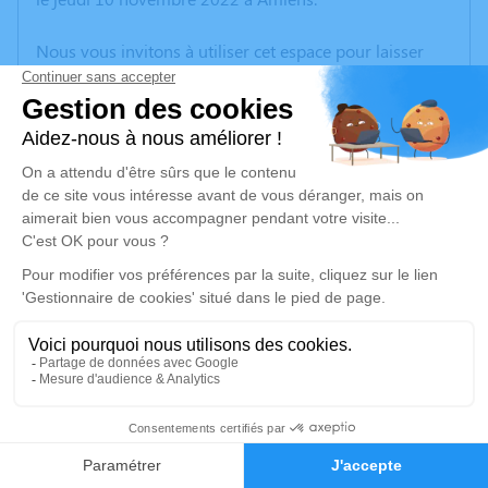
Nous vous invitons à utiliser cet espace pour laisser
vos condoléances, partager des photos souvenirs, une
anecdote ou exprimer vos pensées à travers des
poèmes ou des textes. Cet endroit est un lieu
d'expression dédié à honorer la mémoire de
Marguerite DAMIENS.
Un service de plantation d’arbre hommage est
disponible ici
.
Je rends hommage
Cérémonie religieuse
vendredi 18 novembre 2022 à 14h30
4
Église Sainte Jeanne d'Arc d'Amiens
240 route de Rouen
Faire-part
Hommages
80000 Amiens