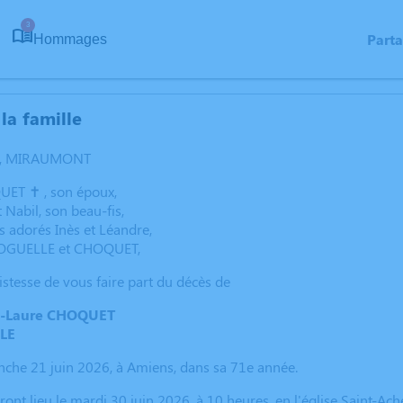
3
Part
Hommages
la famille
Y, MIRAUMONT
T ✝︎ , son époux,
et Nabil, son beau-fis,
s adorés Inès et Léandre,
EROGUELLE et CHOQUET,
istesse de vous faire part du décès de
-Laure CHOQUET
LE
nche 21 juin 2026, à Amiens, dans sa 71e année.
ont lieu le mardi 30 juin 2026, à 10 heures, en l'église Saint-Ac