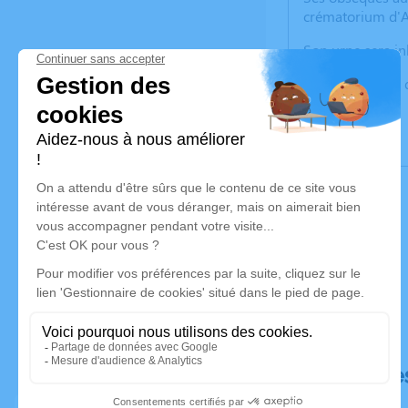
crématorium d'
Son urne sera in
Pas de fleurs, ni 
Déroulé de