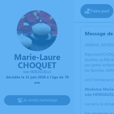
Faire-part
Message de 
AMIENS, RIVER
Marie-Laure
Raymond CHOQUE
Aurélie, sa fille 
CHOQUET
ses petits-enfant
les familles H
née HEROGUELLE
décédée le 21 juin 2026 à l'âge de 70
ont l'immense tr
ans
Madame Marie
née HEROGUEL
Je rends hommage
survenu le dima
Ses obsèques aur