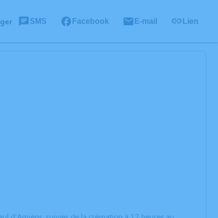
ager
SMS
Facebook
E-mail
Lien
heul d'Amiens, suivies de la crémation à 12 heures au