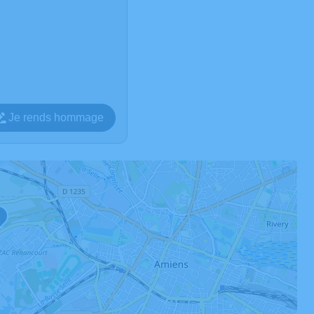
Je rends hommage
1