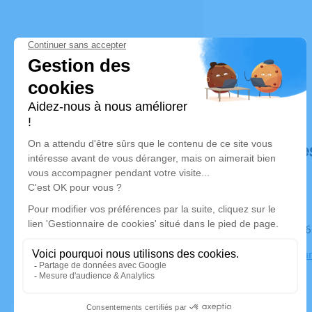
Déroulé de
Le mardi 1
Crématorium
Amiens