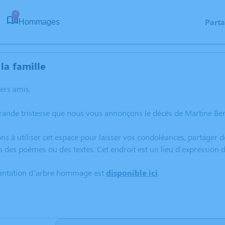
4
Part
Hommages
la famille
hers amis,
grande tristesse que nous vous annonçons le décès de Martine B
ns à utiliser cet espace pour laisser vos condoléances, partager
s des poèmes ou des textes. Cet endroit est un lieu d'expressio
lantation d’arbre hommage est
disponible ici
.