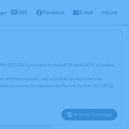
ager
SMS
Facebook
E-mail
Lien
erthe LECLERCQ survenu le samedi 06 avril 2024 à Amiens.
 des photos souvenirs, une anecdote ou exprimer vos
n dédié à honorer la mémoire de Martine Berthe LECLERCQ.
Je rends hommage