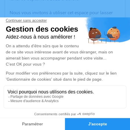
Nous vous invitons à utiliser cet espace pour laisser
vos condoléances, partager des photos souvenirs, une
anecdote ou exprimer vos pensées à travers des
poèmes ou des textes. Cet endroit est un lieu
d'expression dédié à honorer la mémoire de Monique
CROGNIER.
Un service de plantation d’arbre hommage est
disponible ici
.
Je rends hommage
Cérémonie civile
lundi 12 septembre 2022 à 10h00
2
Salle du Crématorium d'Amiens
Avenue de Grâce
Faire-part
Hommages
80000 Amiens