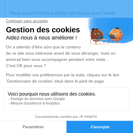
Nous vous invitons à utiliser cet espace pour laisser
vos condoléances, partager des photos souvenirs, une
anecdote ou exprimer vos pensées à travers des
poèmes ou des textes. Cet endroit est un lieu
d'expression dédié à honorer la mémoire de Monique
LEBER.
Un service de plantation d’arbre hommage est
disponible ici
.
Je rends hommage
Cérémonie religieuse
mardi 09 décembre 2025 à 09h00
1
Église Sainte Thérèse d'Amiens
rue Albert Camus
Faire-part
Hommages
80080 Amiens