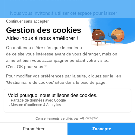
Nous vous invitons à utiliser cet espace pour laisser
vos condoléances, partager des photos souvenirs, une
anecdote ou exprimer vos pensées à travers des
poèmes ou des textes. Cet endroit est un lieu
d'expression dédié à honorer la mémoire de Patricia
FLEURISSON.
Un service de plantation d’arbre hommage est
disponible ici
.
Je rends hommage
Cérémonie civile
lundi 23 février 2026 à 10h30
10
Crématorium d'Amiens
Avenue François Mitterrand
Faire-part
Hommages
80000 Amiens