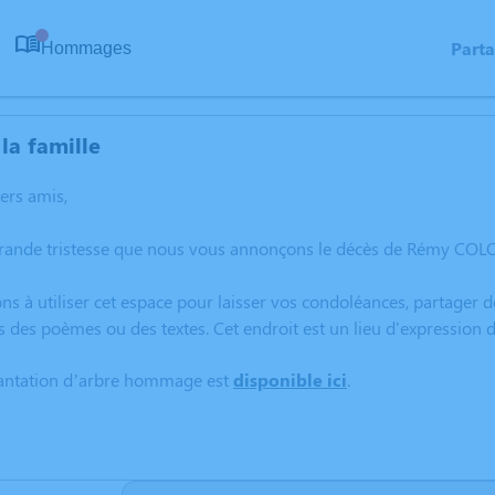
Part
Hommages
0
la famille
hers amis,
grande tristesse que nous vous annonçons le décès de Rémy COL
ns à utiliser cet espace pour laisser vos condoléances, partager
s des poèmes ou des textes. Cet endroit est un lieu d'expressi
lantation d’arbre hommage est
disponible ici
.