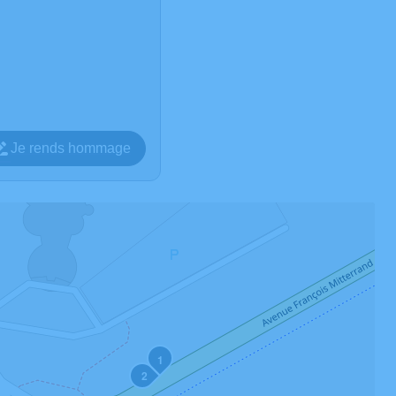
Je rends hommage
1
2