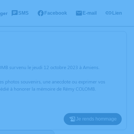
ager
SMS
Facebook
E-mail
Lien
OMB survenu le jeudi 12 octobre 2023 à Amiens.
 des photos souvenirs, une anecdote ou exprimer vos
on dédié à honorer la mémoire de Rémy COLOMB.
Je rends hommage