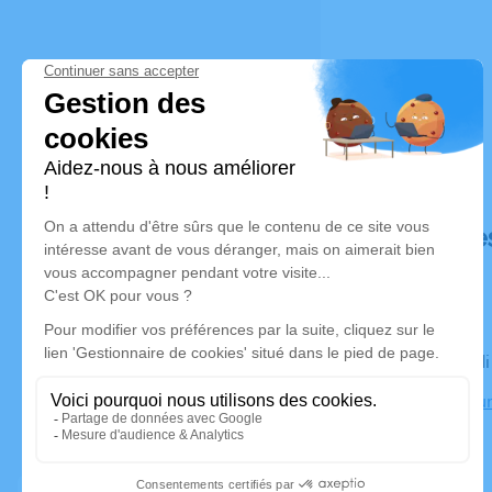
Déroulé de
Le mercred
Crématoriu
Amiens