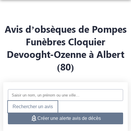
NOS SERVICES
NOTRE AGENCE
ORGANISER DES OBSÈQUES
Avis d’obsèques de Pompes
NOTRE CHAMBRE FUNÉRAIRE
PRÉVOIR SES OBSÈQUES
Funèbres Cloquier
CONFIGUREZ VOTRE MONUMENT
Devooght-Ozenne à Albert
ESPACES HOMMAGES
MONUMENTS FUNÉRAIRES
(80)
SERVICES AUX FAMILLES
Rechercher un avis
Créer une alerte avis de décès