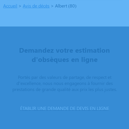
Accueil
>
Avis de décès
>
Albert (80)
Demandez votre estimation
d'obsèques en ligne
Portés par des valeurs de partage, de respect et
d’excellence, nous nous engageons à fournir des
prestations de grande qualité aux prix les plus justes.
ÉTABLIR UNE DEMANDE DE DEVIS EN LIGNE