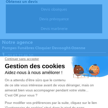
Obtenez un devis
Devis obsèques
Devis prévoyance
Devis marbrerie
Notre agence
Pompes Funèbres Cloquier Devooght-Ozenne
03 67 72 46 50
pfcloquier@gmail.com
199, Rue Cagny - 80080 - Amiens
4.7/5 - 259 avis
Nos Services
Liens utiles
Organiser des obsèques
Avis de décès
Monuments funéraires
Demande de rendez-vous en
agence
Services aux familles
Nos réseaux sociaux