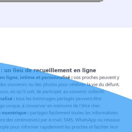
 un lieu de recueillement en ligne
 ligne, intime et personnalisé :
vos proches peuvent y
es souvenirs ou des photos pour célébrer la vie du défunt.
n, où qu’il soit, de participer au souvenir collectif.
alisé :
tous les hommages partagés peuvent être
e unique, à conserver en mémoire de l’être cher.
s numérique :
partagez facilement toutes les informations
heure des cérémonies) par e-mail, SMS, WhatsApp ou réseaux
mple pour informer rapidement les proches et faciliter leur