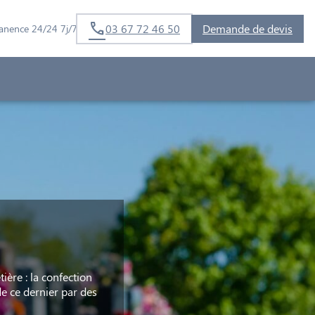
03 67 72 46 50
Demande de devis
anence 24/24 7j/7
ière : la confection
e ce dernier par des