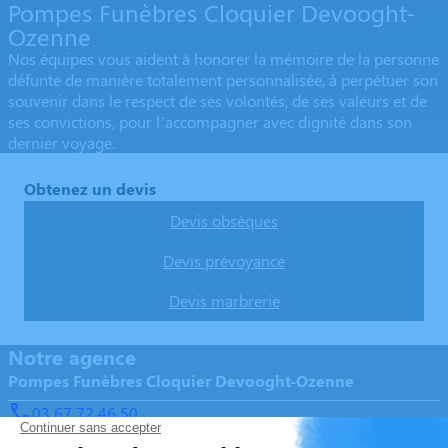
Pompes Funèbres Cloquier Devooght-
Ozenne
Nos équipes vous aident à honorer la mémoire de la personne
défunte de manière totalement personnalisée, à perpétuer son
souvenir dans le respect de ses volontés, de ses valeurs et de
ses convictions, pour l’accompagner avec dignité dans son
dernier voyage.
Obtenez un devis
Devis obsèques
Devis prévoyance
Devis marbrerie
Notre agence
Pompes Funèbres Cloquier Devooght-Ozenne
03 67 72 46 50
pfcloquier@gmail.com