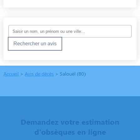
Rechercher un avis
Accueil
>
Avis de décès
>
Salouël (80)
Demandez votre estimation
d'obsèques en ligne