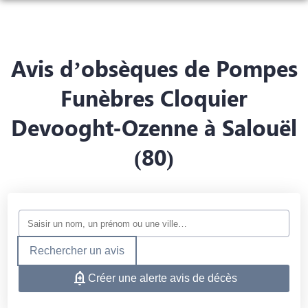
NOS SERVICES
NOTRE AGENCE
ORGANISER DES OBSÈQUES
Avis d’obsèques de Pompes
NOTRE CHAMBRE FUNÉRAIRE
PRÉVOIR SES OBSÈQUES
Funèbres Cloquier
CONFIGUREZ VOTRE MONUMENT
Devooght-Ozenne à Salouël
ESPACES HOMMAGES
MONUMENTS FUNÉRAIRES
(80)
SERVICES AUX FAMILLES
Rechercher un avis
Créer une alerte avis de décès