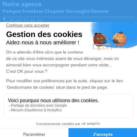
Notre agence
Pompes Funèbres Cloquier Devooght-Ozenne
03 67 72 46 50
pfcloquier@gmail.com
199, Rue Cagny - 80080 - Amiens
4.7/5 - 260 avis
Nos Services
Liens utiles
Organiser des obsèques
Avis de décès
Monuments funéraires
Demande de rendez-vous en
agence
Services aux familles
Nos réseaux sociaux
Mentions légales
Politique de traitement des données personnelles
Politique d’utilisation des cookies
Gestionnaire de cookies
Zone d'intervention
Réalisation et référencement par