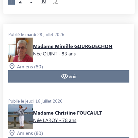
1
2
…
10
Publié le mardi 28 juillet 2026
Madame Mireille GOURGUECHON
Née QUINT
- 83 ans
Amiens (80)
Voir
Publié le jeudi 16 juillet 2026
Madame Christine FOUCAULT
Née LAROY
- 78 ans
Amiens (80)