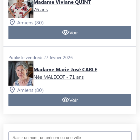
Madame Viviane QUINT
76 ans
Amiens (80)
Voir
Publié le vendredi 27 février 2026
Madame Marie José CARLE
Née MALÉCOT
- 71 ans
Amiens (80)
Voir