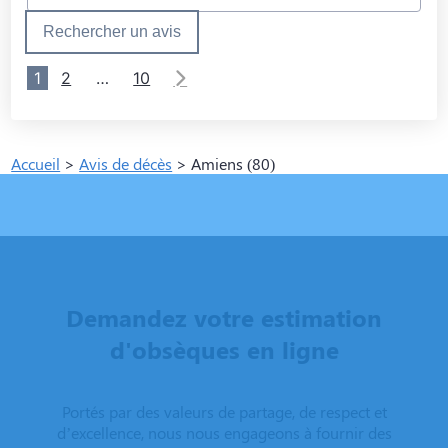
Rechercher un avis
1
2
…
10
Accueil
>
Avis de décès
>
Amiens (80)
Demandez votre estimation
d'obsèques en ligne
Portés par des valeurs de partage, de respect et
d’excellence, nous nous engageons à fournir des