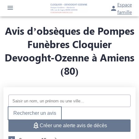
Espace
famille
Avis d’obsèques de Pompes
NOS SERVICES
NOTRE AGENCE
Funèbres Cloquier
ORGANISER DES OBSÈQUES
NOTRE CHAMBRE FUNÉRAIRE
Devooght-Ozenne à Amiens
PRÉVOIR SES OBSÈQUES
CONFIGUREZ VOTRE MONUMENT
(80)
ESPACES HOMMAGES
MONUMENTS FUNÉRAIRES
SERVICES AUX FAMILLES
Rechercher un avis
Créer une alerte avis de décès