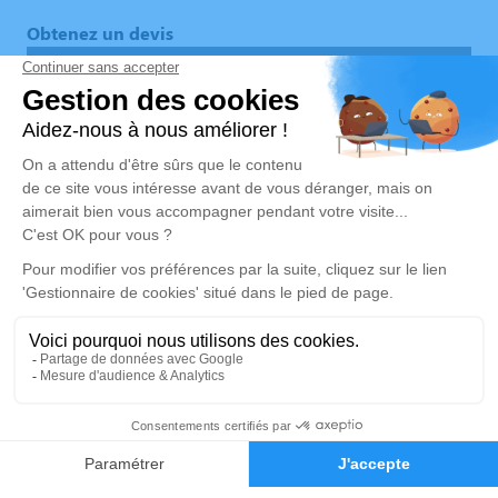
Obtenez un devis
Devis obsèques
Devis prévoyance
Devis marbrerie
Notre agence
Pompes Funèbres Cloquier Devooght-Ozenne
03 67 72 46 50
pfcloquier@gmail.com
199, Rue Cagny - 80080 - Amiens
4.7/5 - 260 avis
Nos Services
Liens utiles
Organiser des obsèques
Avis de décès
Monuments funéraires
Demande de rendez-vous en
03 67 72 46 50
Demande de devis
agence
Services aux familles