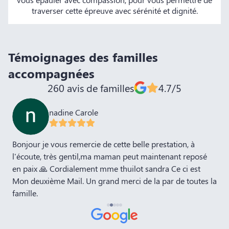
traverser cette épreuve avec sérénité et dignité.
Témoignages des familles
accompagnées
260 avis de familles
4.7/5
nadine Carole
Bonjour je vous remercie de cette belle prestation, à
N
l'écoute, très gentil,ma maman peut maintenant reposé
l
t
en paix 🙏 Cordialement mme thuilot sandra Ce ci est
l
Mon deuxième Mail. Un grand merci de la par de toutes la
p
famille.
n
s
hu