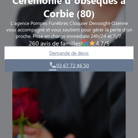
Corbie (80)
L'agence Pompes Funèbres Cloquier Devooght-Ozenne
vous accompagne et vous soutient pour gérer la perte d’un
proche. Prise en charge immédiate 24h/24 et 7j/7.
260 avis de familles
4.7/5
Demande de devis
03 67 72 46 50