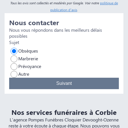
u
Tous les avis sont collectés et modérés par Google. Voir notre
politique de
c
publication d’avis
.
d
Nous contacter
g
b
Nous vous répondons dans les meilleurs délais
l'
possibles
b
Sujet
s
Obsèques
e
Marbrerie
d
Prévoyance
Autre
Suivant
Nos services funéraires à Corbie
L'agence Pompes Funèbres Cloquier Devooght-Ozenne
reste à votre écoute à chaque étape. Nous pouvons vous