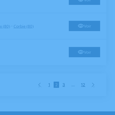
-
Voir
x (80)
Corbie (80)
Voir
1
2
3
…
12