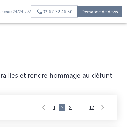
03 67 72 46 50
Demande de devis
anence 24/24 7j/7
érailles et rendre hommage au défunt
1
2
3
…
12