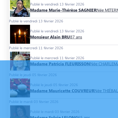
Publié le vendredi 13 février 2026
Madame Marie-Thérèse SAGNIER
Née MITER
Publié le vendredi 13 février 2026
Publié le vendredi 13 février 2026
Monsieur Alain BRU
87 ans
Publié le mercredi 11 février 2026
Publié le mercredi 11 février 2026
Madame Patricia FLEURISSON
Née CHARLEM
Publié le jeudi 05 février 2026
Publié le jeudi 05 février 2026
Madame Mauricette COUVREUR
Née THIÉBA
Publié le mardi 03 février 2026
Publié le mardi 03 février 2026
Madame Sylvie LELONG
65 ans