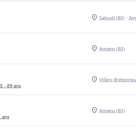
-
Salouël (80)
Ami
Amiens (80)
Villers-Bretonneu
RE
- 89 ans
Amiens (80)
1 ans